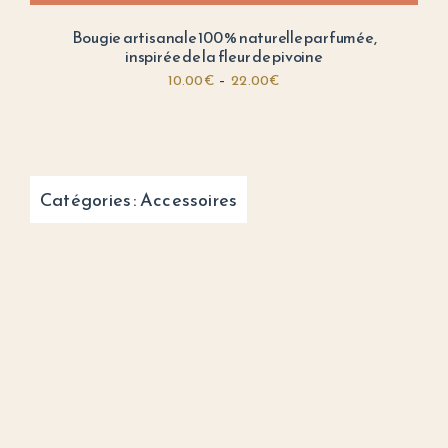
Bougie artisanale 100 % naturelle parfumée,
inspirée de la fleur de pivoine
Plage
10.00
€
–
22.00
€
de
prix :
10.00€
à
Catégories :
Accessoires
22.00€