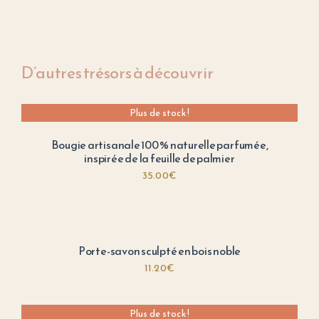
D’autres trésors à découvrir
Plus de stock !
Bougie artisanale 100 % naturelle parfumée,
inspirée de la feuille de palmier
35.00
€
Porte-savon sculpté en bois noble
11.20
€
Plus de stock !