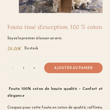
Notre Marque
Fouta tissé d’exception 100 % coton
Soyez le premier à laisser un avis.
24.00
€
En stock
AJOUTER AU PANIER
quantité
de
Fouta
Fouta 100% coton de haute qualité – Confort et
tissé
élégance
d'exception
100
Craquez pour cette fouta en coton de qualité, raffinée,