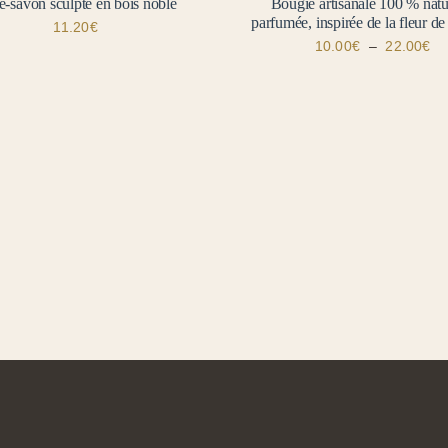
e-savon sculpté en bois noble
Bougie artisanale 100 % natu
parfumée, inspirée de la fleur de
11.20
€
Pl
10.00
€
–
22.00
€
de
pri
10
à
22