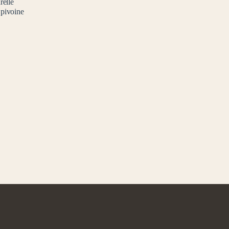
relle
 pivoine
age
x :
.00€
.00€