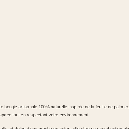
te bougie artisanale 100% naturelle inspirée de la feuille de palmier
espace tout en respectant votre environnement.
relle, et dotée d’une mèche en coton, elle offre une combustion 