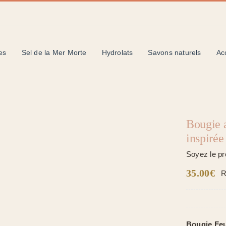
es
Sel de la Mer Morte
Hydrolats
Savons naturels
Ac
Bougie a
inspirée
Soyez le pr
35.00
€
R
Bougie Feu