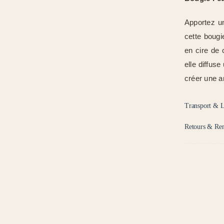
Apportez un
cette bougi
en cire de
elle diffuse
créer une a
Transport & L
Retours & Re