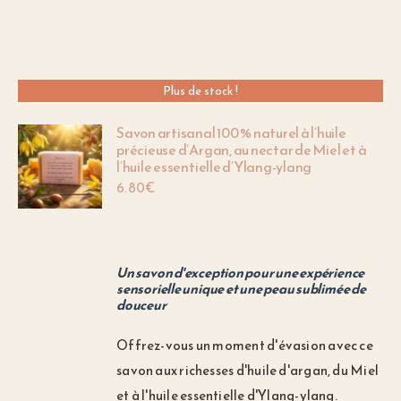
Plus de stock !
Savon artisanal 100 % naturel à l’huile
précieuse d’Argan, au nectar de Miel et à
l’huile essentielle d’Ylang-ylang
6.80
€
Un savon d'exception pour une expérience
sensorielle unique et une peau sublimée de
douceur
Offrez-vous un moment d'évasion avec ce
savon aux richesses d'huile d'argan, du Miel
et à l'huile essentielle d'Ylang-ylang.