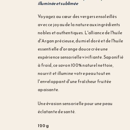
illuminée et sublimée
Notre Marque
Voyagez au cœur des vergers ensoleillés
avec ce joyau de la nature aux ingrédients
nobles et authentiques. L'alliance de l'huile
d'Argan précieuse, du miel doré et de l'huile
essentielle d'orange douce crée une
expérience sensorielle vivifiante. Saponifié
à froid, ce savon 100% naturel nettoie,
nourrit et illumine votre peau tout en
l'enveloppant d'une fraîcheur fruitée
apaisante.
Une évasion sensorielle pour une peau
éclatante de santé.
120 g