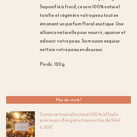
Saponifié à froid, ce soin 100% naturel
tonifie et régénère votre peau tout en
émanant un parfum floral exotique. Une
alliance naturelle pour nourrir, apaiser et
adoucir votre peau. Sa mousse exquise
nettoie votre peau en douceur.
Poids : 120g
Plus de stock !
Savon artisanal naturel 100 % à l’huile
précieuse d’argan et au nectar de Miel
6.50
€