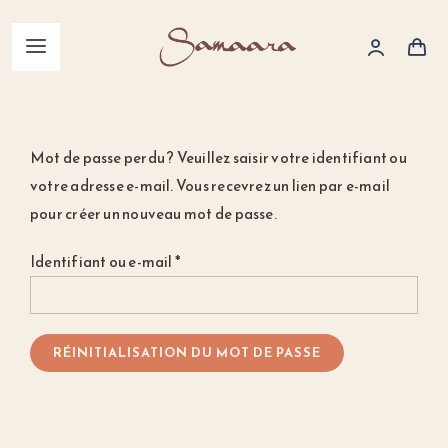
Skip
to
Basculer
content
la
Accueil
navigation
Mot de passe perdu ? Veuillez saisir votre identifiant ou
Huiles précieuses
votre adresse e-mail. Vous recevrez un lien par e-mail
pour créer un nouveau mot de passe.
Sel de la Mer Morte
Obligatoire
Identifiant ou e-mail
*
Hydrolats
RÉINITIALISATION DU MOT DE PASSE
Savons naturels
Accessoires